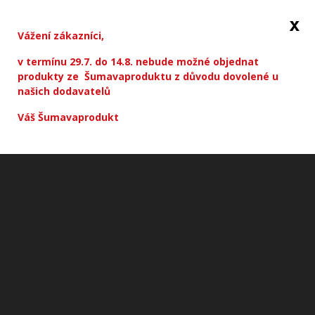
x
Přihlásit
Vážení zákazníci,
se
v termínu 29.7. do 14.8. nebude možné objednat
0
produkty ze Šumavaproduktu z důvodu dovolené u
našich dodavatelů
Domů
Váš Šumavaprodukt
Maso a uzeniny
Uzeniny
Špekáčky Farma Zelený
(balení 4 kusy, cca 500g)