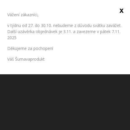
x
Sign in
Vážení zákazníci,
0
v týdnu od 27. do 30.10. nebudeme z důvodu svátku zavážet.
Další uzávěrka objednávek je 3.11. a zavezeme v pátek 7.11.
2025
Sweet pastry
Děkujeme za pochopení
Home
Pastry
Sweet pastry
Váš Šumavaprodukt

Relevance
Filter