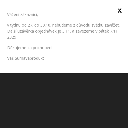
x
Sign in
Vážení zákazníci,
0
v týdnu od 27. do 30.10. nebudeme z důvodu svátku zavážet.
Další uzávěrka objednávek je 3.11. a zavezeme v pátek 7.11.
2025
Smetana
Děkujeme za pochopení
Home
Dairy products
Smetana
Váš Šumavaprodukt
No products available
yet
Stay tuned! More products will be shown here as they are
added.
Smetana