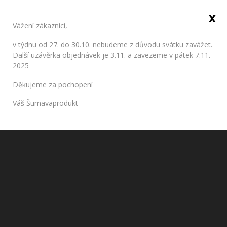
x
Sign in
Vážení zákazníci,
0
v týdnu od 27. do 30.10. nebudeme z důvodu svátku zavážet.
Další uzávěrka objednávek je 3.11. a zavezeme v pátek 7.11.
2025
Milk
Děkujeme za pochopení
Home
Dairy products
Milk
Váš Šumavaprodukt

Relevance
Filter