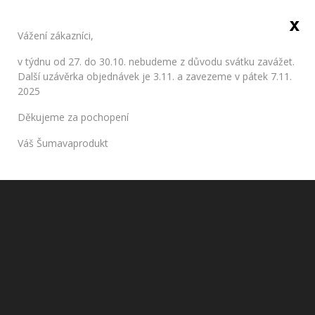
x
Sign in
Vážení zákazníci,
0
v týdnu od 27. do 30.10. nebudeme z důvodu svátku zavážet.
Další uzávěrka objednávek je 3.11. a zavezeme v pátek 7.11.
2025
Home
Brands
Pluma
Děkujeme za pochopení
Váš Šumavaprodukt
List of products by brand Pluma
Káva Pluma Mexico je výběrová káva z vysokohorské oblasti,
tradičně pěstována a zpracována, ručně sbírána a sušena na
slunci. Zralé plody jsou zakoupeny přímo od farmáře a praženy
v pražírně Pluma Nuzerov, 3km od Sušice. Po upražení je káva
balena do alu-sáčků s jednocestným ventilem, což udržuje kávu
ve výborné kondici.