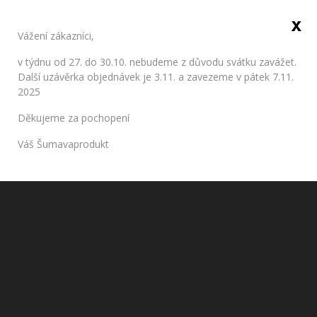
x
Sign in
Vážení zákazníci,
0
v týdnu od 27. do 30.10. nebudeme z důvodu svátku zavážet.
Další uzávěrka objednávek je 3.11. a zavezeme v pátek 7.11.
2025
Home
Dairy products
Cheese
Čerstvý sýr chilli, Diviš (ks
Děkujeme za pochopení
cca 150g)
Váš Šumavaprodukt