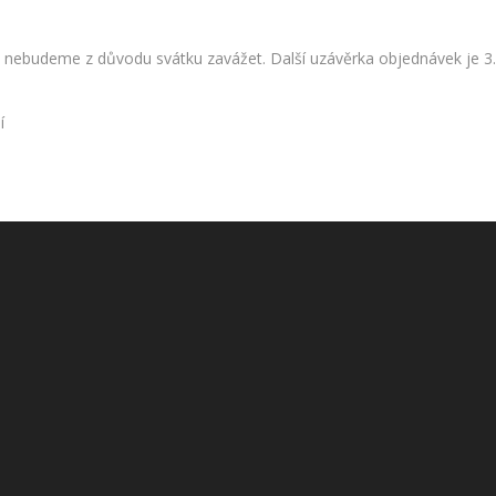
0. nebudeme z důvodu svátku zavážet. Další uzávěrka objednávek je 3

Do košíku
Do košíku
ní
1
2
3
…
17