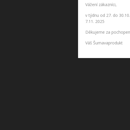
Vážení zákazníci,
v týdnu od 27. do 30.1
7.11. 2025

Děkujeme za pochope
Váš Šumavaprodukt