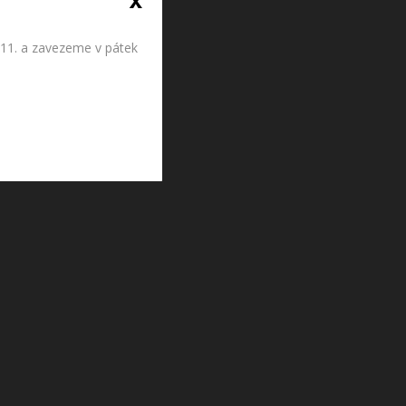
.11. a zavezeme v pátek


Do košíku
Do košíku
