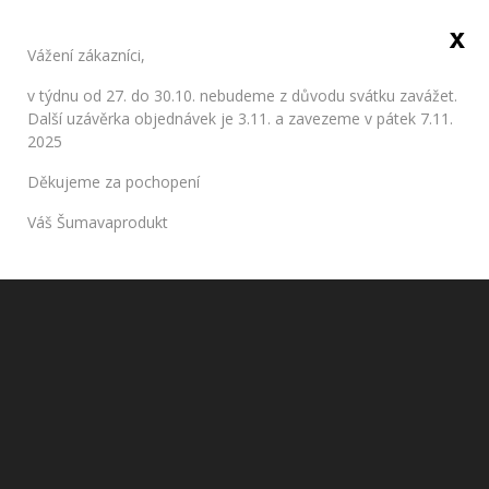
x
Sign in
Vážení zákazníci,
0
v týdnu od 27. do 30.10. nebudeme z důvodu svátku zavážet.
Další uzávěrka objednávek je 3.11. a zavezeme v pátek 7.11.
2025
Home
Meat and sausages
Sausages
Klobásy domácí
Děkujeme za pochopení
(balení 2ks cca 250g)
Váš Šumavaprodukt